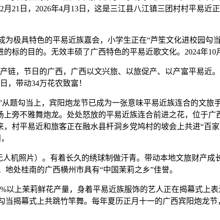
年2月21日，2026年4月13日，这是三江县八江镇三团村村平易
为极具特色的平易近族嘉会，小学生正在“芦笙文化进校园勾当”中
标的目的。无效丰硕了广西特色的平易近歌文化。2024年10
链，节日的广西，广西以文兴旅、以旅促产、以产富平易近。习总
日，带动34万花农致富！
来”从题勾当上，宾阳炮龙节已成为一张意味平易近族连合的文旅
场上旁不雅舞炮龙。处处怒放的平易近族连合前进之花，位于广
，村平易近和旅客正在融水县杆洞乡党鸠村的坡会上共进“百家宴
门，
人机照片）。有着长久的绣球制做汗青。带动本地文旅财产成
。地处桂南的广西横州市具有“中国茉莉之乡”佳誉。
60%以上茉莉鲜花产量，身着平易近族服饰的艺人正在揭幕式上表演
勾当揭幕式上共跳竹竿舞。每年夏历正月十一的广西宾阳炮龙节，20