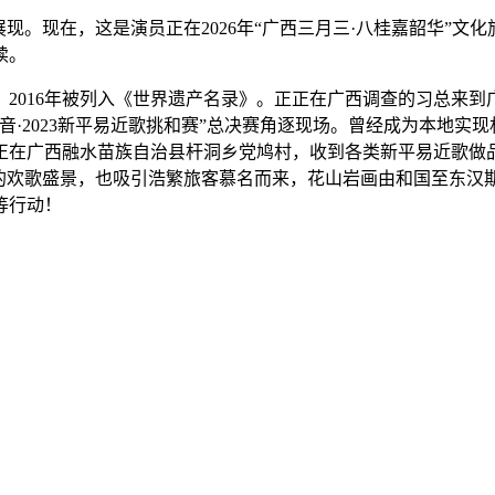
。现在，这是演员正在2026年“广西三月三·八桂嘉韶华”文
续。
016年被列入《世界遗产名录》。正正在广西调查的习总来到
潮音·2023新平易近歌挑和赛”总决赛角逐现场。曾经成为本地实
在广西融水苗族自治县杆洞乡党鸠村，收到各类新平易近歌做品
地的欢歌盛景，也吸引浩繁旅客慕名而来，花山岩画由和国至东汉
等行动！