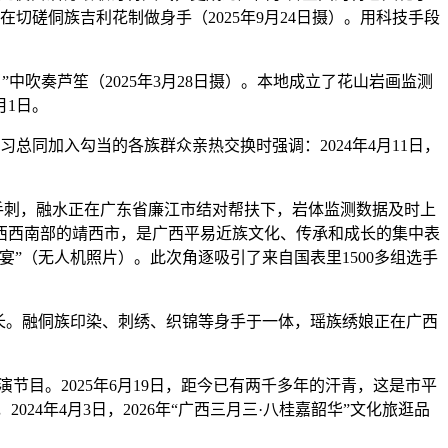
近正在切磋侗族吉利花制做身手（2025年9月24日摄）。用科技手段
吹奏芦笙（2025年3月28日摄）。本地成立了花山岩画监测
月1日。
同加入勾当的各族群众亲热交换时强调：2024年4月11日，
手刺，融水正在广东省廉江市结对帮扶下，岩体监测数据及时上
西西南部的靖西市，是广西平易近族文化、传承和成长的集中表
”（无人机照片）。此次角逐吸引了来自国表里1500多组选手
长。融侗族印染、刺绣、织锦等身手于一体，瑶族绣娘正在广西
节目。2025年6月19日，距今已有两千多年的汗青，这是市平
24年4月3日，2026年“广西三月三·八桂嘉韶华”文化旅逛品