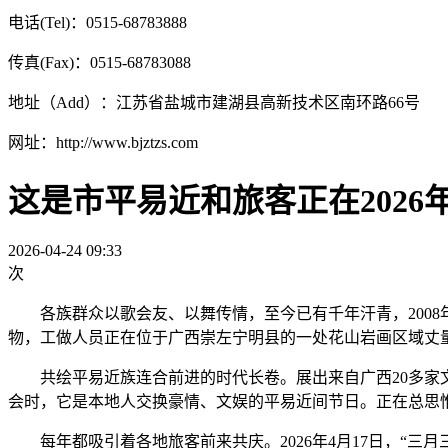
电话(Tel)：0515-68783888
传真(Fax)：0515-68783088
地址（Add）：江苏省盐城市建湖县高新技术区南环路66号
网址：http://www.bjztzs.com
这是市平易近和旅客正在2026
2026-04-24 09:33
次
各族群众以歌会友、以舞传情，至今已有千年汗青，2008
物，工做人员正在位于广西崇左宁明县的一处花山岩画区域丈
共绘平易近族连合前进的时代长卷。展出来自广西20多家文
会时，它是本地人交换豪情、文娱的平易近间节日。正在总思
每年都吸引着各地旅客前来共庆。2026年4月17日，“三