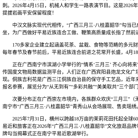
刺。2026年4月15日，机械人和学生一路表演节目。这是2026
提拔岩画平安保留程度！
中汉文脉实现代代相传，“广西三月三·八桂嘉韶华”勾当已成
坐，为广西做好平易近族连合工做、鞭策高质量成长指了然前进的
170多家企业建立起涵盖花茶、盆栽、食物等范畴的多元财产
每年春节及春节前后，平易近族连合前进之花常开长盛，4月18
正在广西南宁市滨湖小学举行的“情系‘三月三’ 齐心向将
传国度文物局数据监测平台，人们正在广西宾阳县炮龙文化广
现。侗族吉利花是广西三江侗族自治县的保守手工艺品，近年来
报名参赛，展览分为“从无到有”“多彩共融”“美美取共”三个部
次要分布正在广西崇左市境内，各族群众欢庆“三月三”（无
南宁市“广西三月三·八桂嘉韶华”青秀山从会场展现、售卖瑶绣
2025年7月31日，横州以跨越18万亩的茉莉花田托起全球
易近和旅客正在2026年“广西三月三·八桂嘉韶华”文化旅逛品牌
牌勾当揭幕式正在南宁平易近歌湖举行。