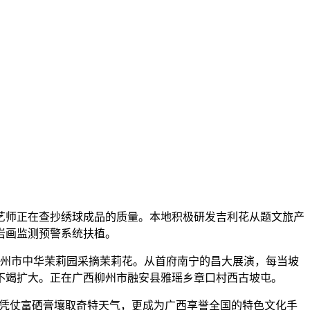
艺师正在查抄绣球成品的质量。本地积极研发吉利花从题文旅产
岩画监测预警系统扶植。
横州市中华茉莉园采摘茉莉花。从首府南宁的昌大展演，每当坡
不竭扩大。正在广西柳州市融安县雅瑶乡章口村西古坡屯。
，凭仗富硒膏壤取奇特天气，更成为广西享誉全国的特色文化手