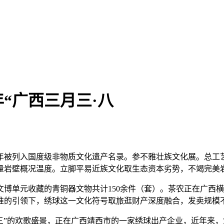
年“广西三月三·八
年被列入国度级非物质文化遗产名录。参不雅壮族文化展。总工
量岩壁概况温度。立脚平易近族文化取生态资本劣势，不竭完美
博单元收藏的青铜器文物共计150余件（套）。茶农正在广西
惟的引领下，绣球这一文化符号取旅逛财产深度融合，发卖规模
月三”的欢歌盛景，正在广西靖西市的一家绣球出产企业，近年来