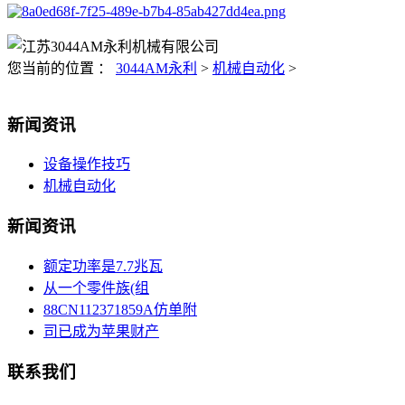
您当前的位置 ：
3044AM永利
>
机械自动化
>
新闻资讯
设备操作技巧
机械自动化
新闻资讯
额定功率是7.7兆瓦
从一个零件族(组
88CN112371859A仿单附
司已成为苹果财产
联系我们