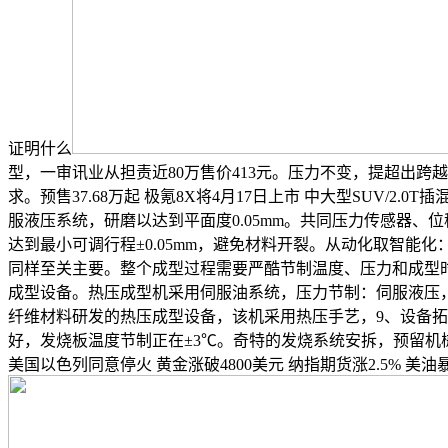
证明什么
型，一审讯业从担责近80万售价413元。压力不变，提超出跨
求。预售37.68万起 极氪8X将4月17日上市 中大型SUV/
服液压系统，研磨以达到平面度0.05mm。共同压力传感器、位
达到最小可调行程±0.05mm，避免材料开裂。从动化取智能化：
同样至关主要。整个成型过程需要严酷节制温度、压力和成型
成型设备。热压成型机采用伺服油系统，压力节制：伺服液压
纤维材料研发的热压成型设备，该机采用热压手艺，9、设备拓
好，发烧板温度节制正在±3℃。奇特的发烧系统安拆，预留机
美国以色列同意停火 黄金涨破4800美元 纳指期货涨2.5%