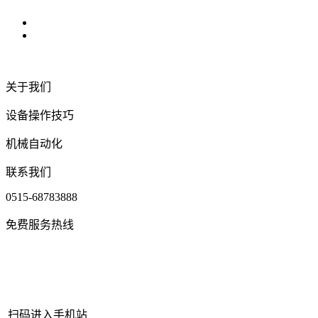
关于我们
设备操作技巧
机械自动化
联系我们
0515-68783888
免费服务热线
扫码进入手机站