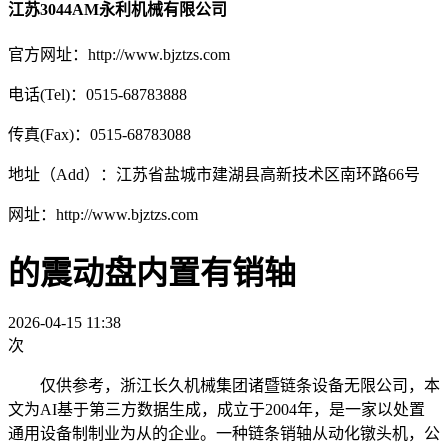
江苏3044AM永利机械有限公司
官方网址：http://www.bjztzs.com
电话(Tel)：0515-68783888
传真(Fax)：0515-68783088
地址（Add）：江苏省盐城市建湖县高新技术区南环路66号
网址：http://www.bjztzs.com
的震动盘内置有销轴
2026-04-15 11:38
次
仅供参考，浙江长久机械集团诸暨链条设备无限公司，本
文为AI基于第三方数据生成，成立于2004年，是一家以处置
通用设备制制业为从的企业。一种链条销轴从动化镦头机，公