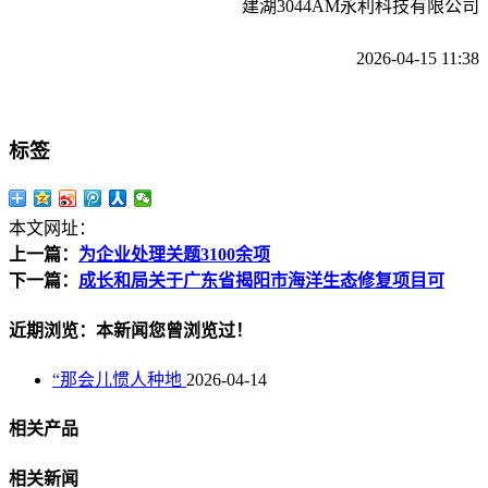
建湖3044AM永利科技有限公司
2026-04-15 11:38
标签
本文网址：
上一篇：
为企业处理关题3100余项
下一篇：
成长和局关于广东省揭阳市海洋生态修复项目可
近期浏览：本新闻您曾浏览过！
“那会儿惯人种地
2026-04-14
相关产品
相关新闻